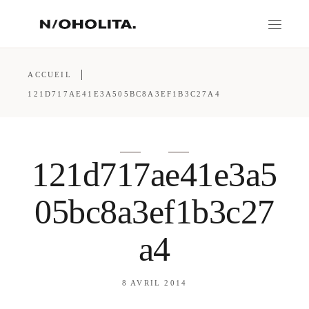
ACCUEIL
121D717AE41E3A505BC8A3EF1B3C27A4
121d717ae41e3a5
05bc8a3ef1b3c27
a4
8 AVRIL 2014