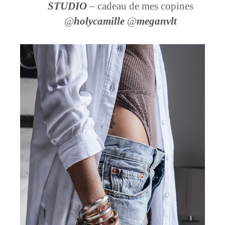
STUDIO
– cadeau de mes copines
@
holycamille
@
meganvlt