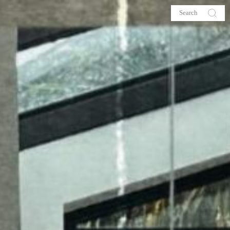
s
About me
hop
Galehia
Voilà Beauté