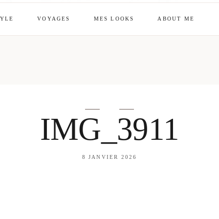
TYLE
VOYAGES
MES LOOKS
ABOUT ME
mes looks
About me
amazon shop
Galehia
Voilà Beauté
IMG_3911
8 JANVIER 2026