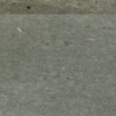
mes look
amazon s