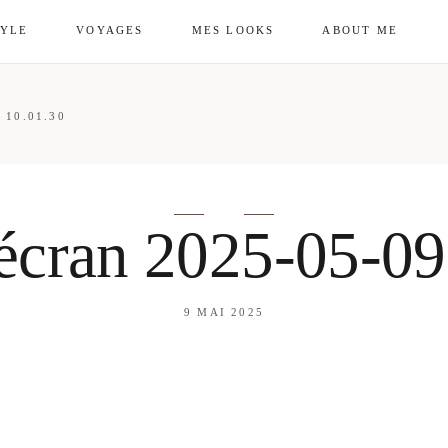
TYLE
VOYAGES
MES LOOKS
ABOUT ME
mes looks
About me
 10.01.30
amazon shop
Galehia
Voilà Beauté
écran 2025-05-09
9 MAI 2025