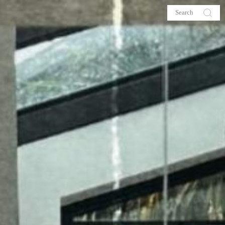
s
About me
hop
Galehia
Voilà Beauté