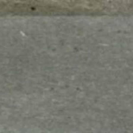
mes look
amazon s