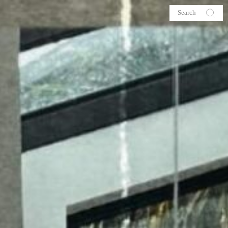
s
About me
hop
Galehia
Voilà Beauté