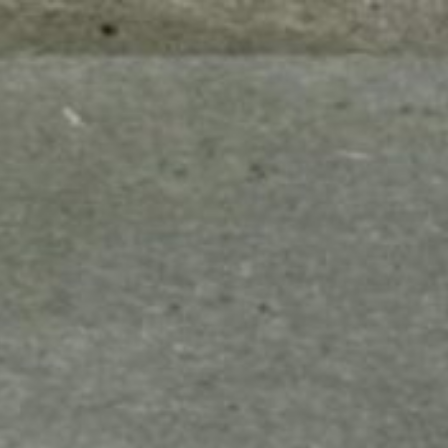
mes look
amazon s