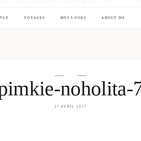
TYLE
VOYAGES
MES LOOKS
ABOUT ME
mes looks
About me
amazon shop
Galehia
Voilà Beauté
pimkie-noholita-
27 AVRIL 2017