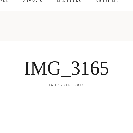
TYLE
VOYAGES
MES LOOKS
ABOUT ME
mes looks
About me
amazon shop
Galehia
Voilà Beauté
IMG_3165
16 FÉVRIER 2015