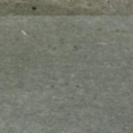
mes look
amazon s