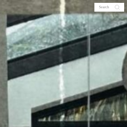
s
About me
hop
Galehia
Voilà Beauté