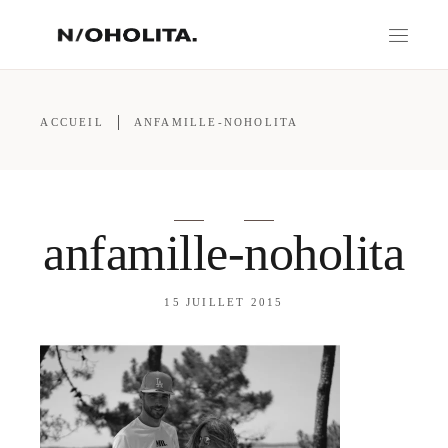
ACCUEIL
ANFAMILLE-NOHOLITA
anfamille-noholita
15 JUILLET 2015