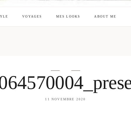
TYLE
VOYAGES
MES LOOKS
ABOUT ME
mes looks
About me
amazon shop
Galehia
Voilà Beauté
064570004_prese
11 NOVEMBRE 2020