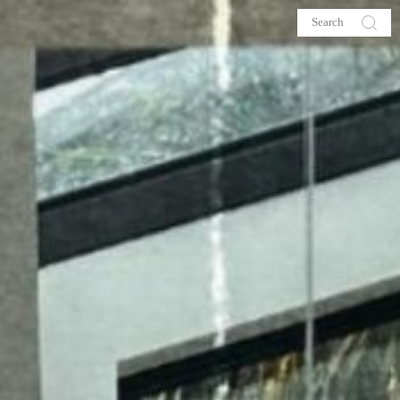
s
About me
hop
Galehia
Voilà Beauté