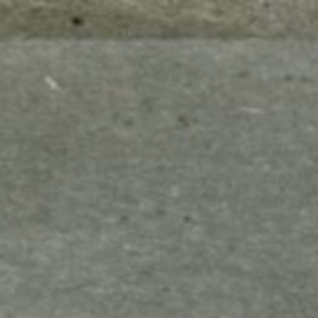
mes look
amazon s