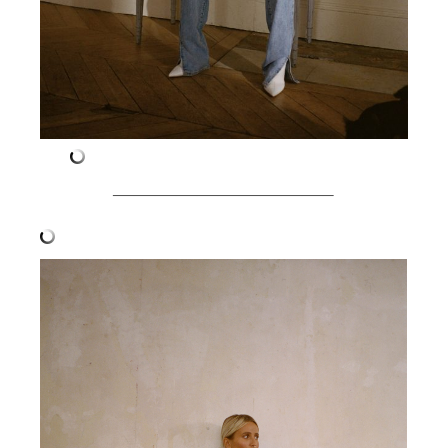
——————————–