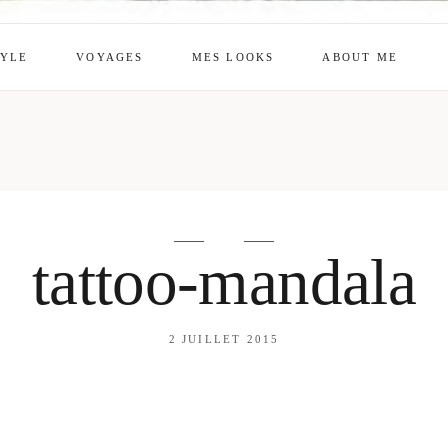
TYLE
VOYAGES
MES LOOKS
ABOUT ME
mes looks
About me
amazon shop
Galehia
Voilà Beauté
tattoo-mandala
2 JUILLET 2015