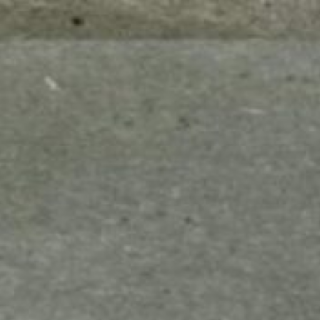
mes look
amazon s