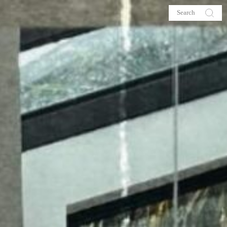
s
About me
hop
Galehia
Voilà Beauté