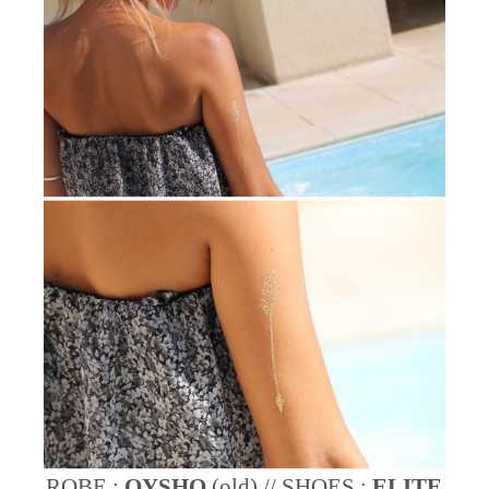
ROBE :
OYSHO
(old) // SHOES :
ELITE