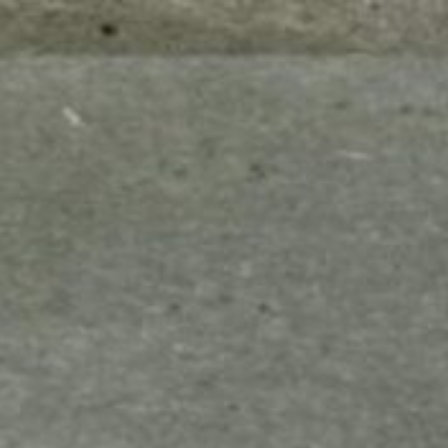
mes look
amazon s