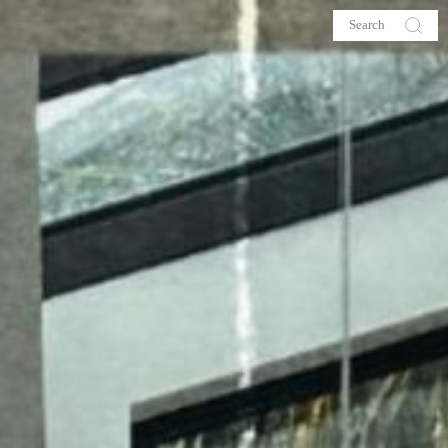
s
About me
hop
Galehia
Voilà Beauté