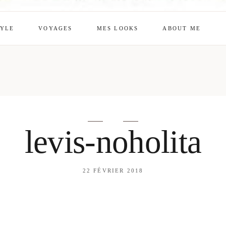
TYLE
VOYAGES
MES LOOKS
ABOUT ME
mes looks
About me
amazon shop
Galehia
Voilà Beauté
levis-noholita
22 FÉVRIER 2018