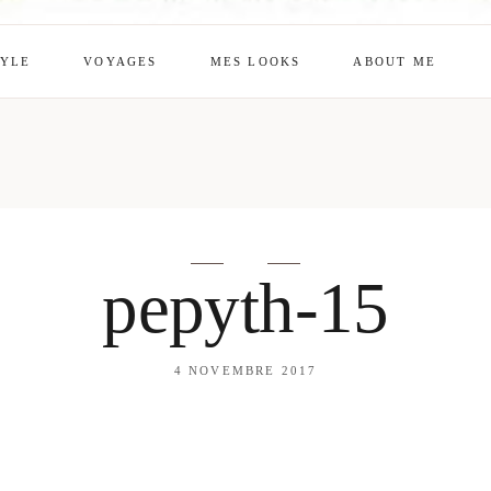
TYLE
VOYAGES
MES LOOKS
ABOUT ME
mes looks
About me
amazon shop
Galehia
Voilà Beauté
pepyth-15
4 NOVEMBRE 2017