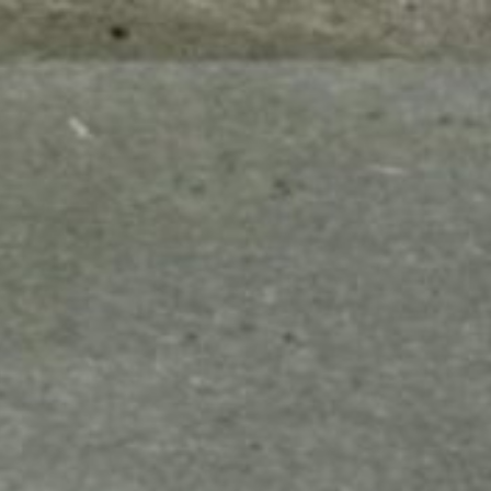
mes look
amazon s