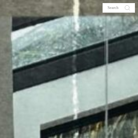
s
About me
hop
Galehia
Voilà Beauté