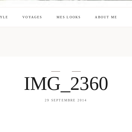
TYLE
VOYAGES
MES LOOKS
ABOUT ME
mes looks
About me
amazon shop
Galehia
Voilà Beauté
IMG_2360
29 SEPTEMBRE 2014