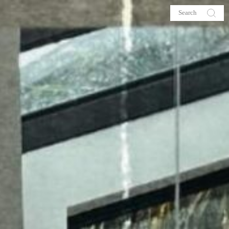
s
About me
hop
Galehia
Voilà Beauté