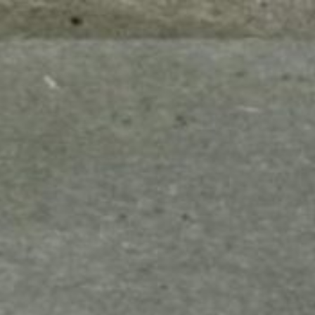
mes look
amazon s