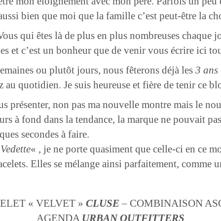
-être mon éloignement avec mon père. Parfois un peu d
ssi bien que moi que la famille c’est peut-être la chos
Vous qui êtes là de plus en plus nombreuses chaque jou
es et c’est un bonheur que de venir vous écrire ici tou
semaines ou plutôt jours, nous fêterons déjà les
3 ans
au quotidien. Je suis heureuse et fière de tenir ce bl
vous présenter, non pas ma nouvelle montre mais le n
rs à fond dans la tendance, la marque ne pouvait pas pa
ques secondes à faire.
Vedette
« , je ne porte quasiment que celle-ci en ce m
acelets. Elles se mélange ainsi parfaitement, comme u
ELET « VELVET »
CLUSE
– COMBINAISON ASO
AGENDA
URBAN
OUTFITTERS