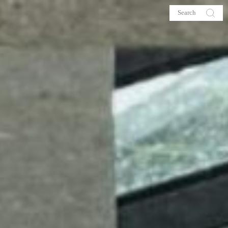
s
About me
hop
Galehia
Voilà Beauté