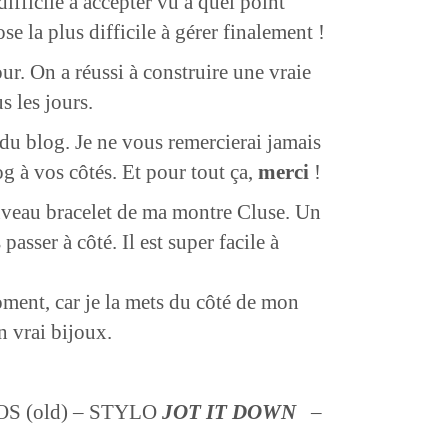
ifficile à accepter vu à quel point
e la plus difficile à gérer finalement !
r. On a réussi à construire une vraie
s les jours.
du blog. Je ne vous remercierai jamais
og à vos côtés. Et pour tout ça,
merci
!
ouveau bracelet de ma montre Cluse. Un
sser à côté. Il est super facile à
oment, car je la mets du côté de mon
n vrai bijoux.
S (old) – STYLO
JOT IT DOWN
–