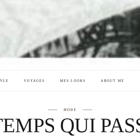
TYLE
VOYAGES
MES LOOKS
ABOUT ME
mes looks
About me
MODE
amazon shop
Galehia
TEMPS QUI PA
Voilà Beauté