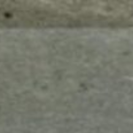
mes look
amazon s