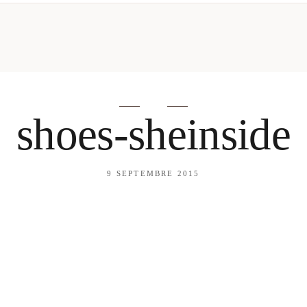
mes looks
About me
amazon shop
Galehia
Voilà Beauté
shoes-sheinside
9 SEPTEMBRE 2015