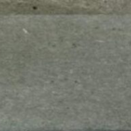
mes look
amazon s