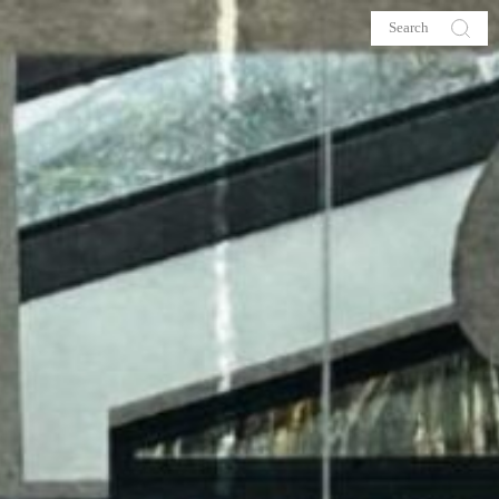
s
About me
hop
Galehia
Voilà Beauté