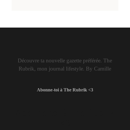
Découvre ta nouvelle gazette préférée. The
Rubrik, mon journal lifestyle. By Camille
Abonne-toi à The Rubrik <3
Abonne-toi à The Rubrik
<3