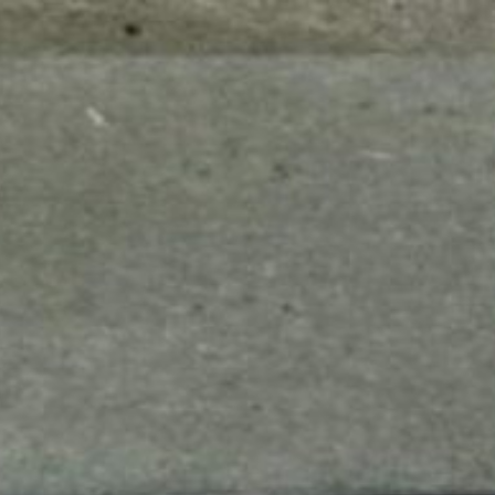
mes look
amazon s