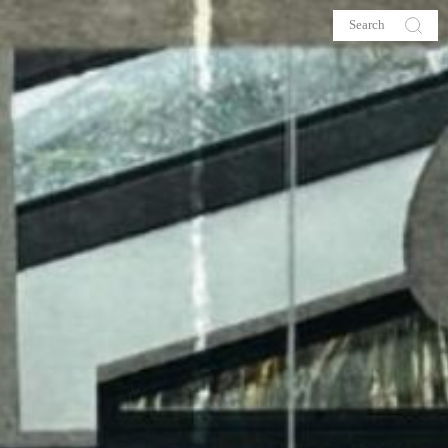
s
About me
hop
Galehia
Voilà Beauté