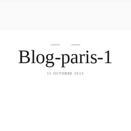
mes looks
About me
amazon shop
Galehia
Voilà Beauté
Blog-paris-1
11 OCTOBRE 2015