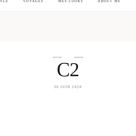
TYLE
VOYAGES
MES LOOKS
ABOUT ME
mes looks
About me
amazon shop
Galehia
Voilà Beauté
C2
30 JUIN 2020