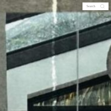
s
About me
hop
Galehia
Voilà Beauté