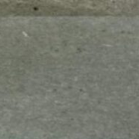
mes look
amazon s