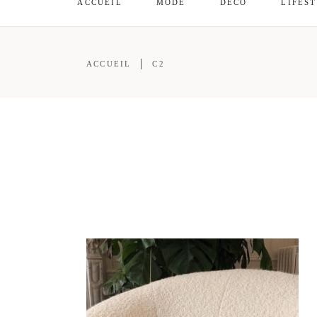
ACCUEIL
MODE
DÉCO
LIFES
ACCUEIL
C2