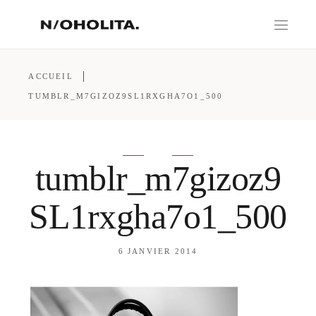
ACCUEIL
TUMBLR_M7GIZOZ9SL1RXGHA7O1_500
tumblr_m7gizoz9
SL1rxgha7o1_500
6 JANVIER 2014