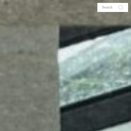
s
About me
hop
Galehia
Voilà Beauté