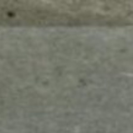
mes look
amazon s