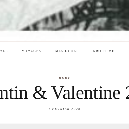
TYLE
VOYAGES
MES LOOKS
ABOUT ME
mes looks
About me
MODE
amazon shop
Galehia
ntin & Valentine
Voilà Beauté
1 FÉVRIER 2020