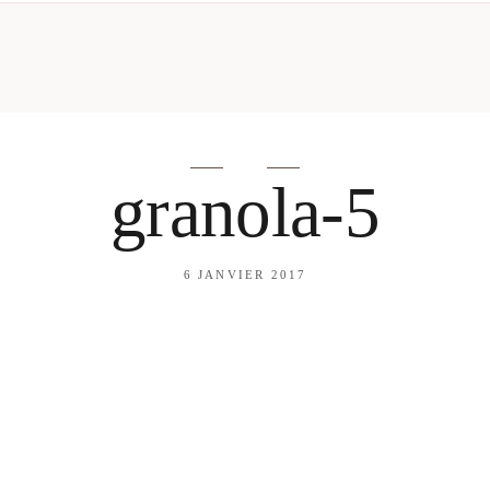
mes looks
About me
amazon shop
Galehia
Voilà Beauté
granola-5
6 JANVIER 2017