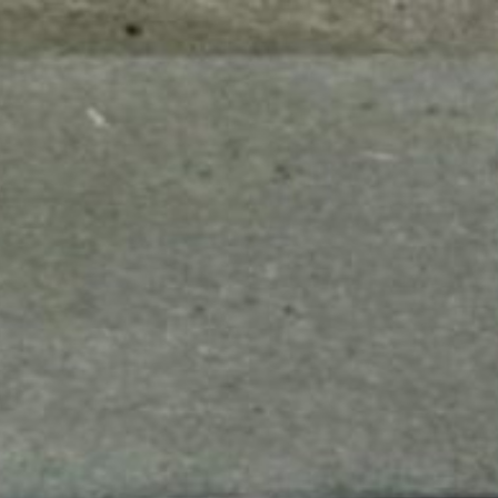
mes look
amazon s