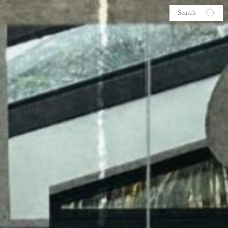
s
About me
hop
Galehia
Voilà Beauté