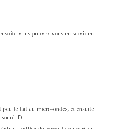
t ensuite vous pouvez vous en servir en
t peu le lait au micro-ondes, et ensuite
 sucré :D.
épice, j’utilise du curry la plupart du