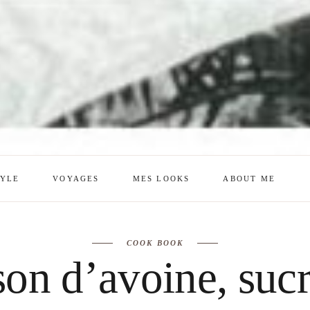
TYLE
VOYAGES
MES LOOKS
ABOUT ME
mes looks
About me
COOK BOOK
amazon shop
Galehia
son d’avoine, suc
Voilà Beauté