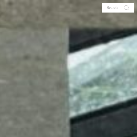
s
About me
hop
Galehia
Voilà Beauté