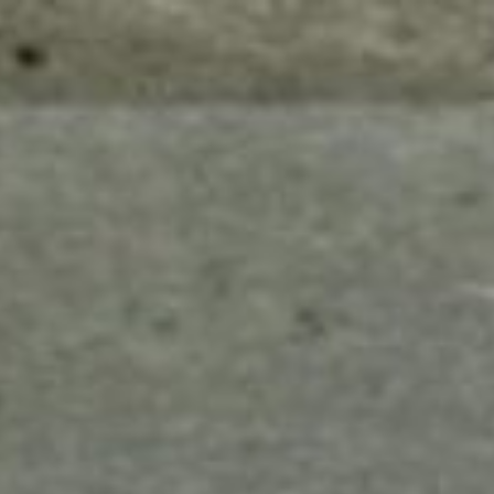
mes look
amazon s