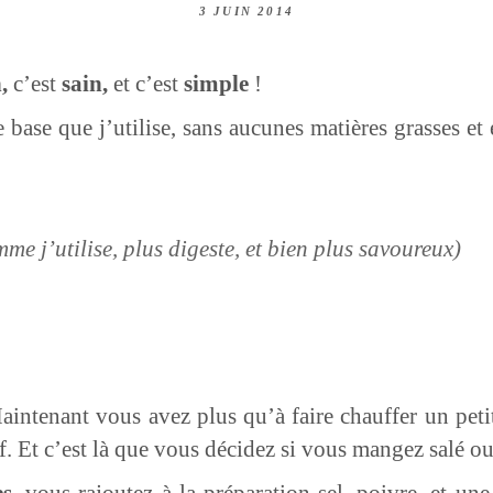
3 JUIN 2014
,
c’est
sain,
et c’est
simple
!
e base que j’utilise, sans aucunes matières grasses e
e j’utilise, plus digeste, et bien plus savoureux)
Maintenant vous avez plus qu’à faire chauffer un peti
. Et c’est là que vous décidez si vous mangez salé ou
s,
vous rajoutez à la préparation sel, poivre, et une 