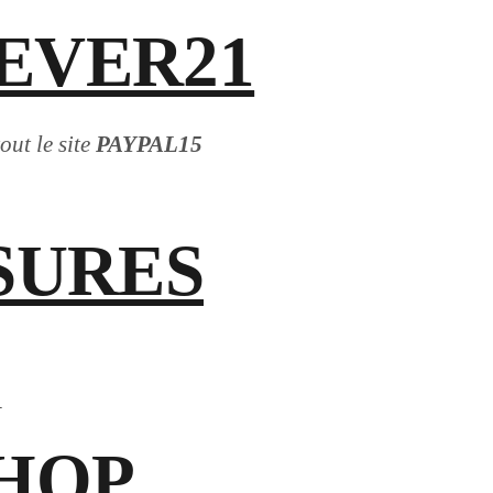
EVER21
out le site
PAYPAL15
SURES
_
SHOP