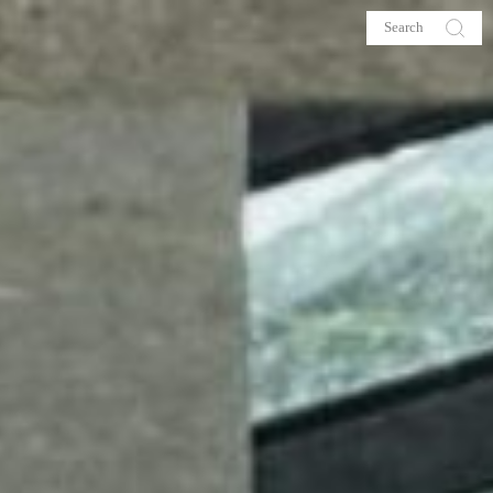
s
About me
hop
Galehia
Voilà Beauté