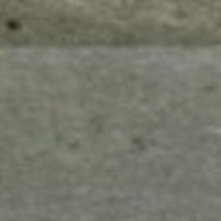
mes look
amazon s