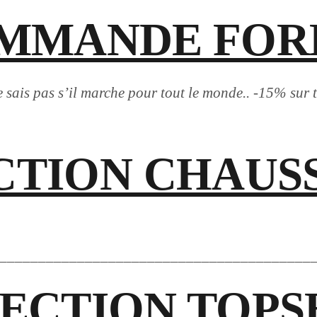
MMANDE FOR
ne sais pas s’il marche pour tout le monde.. -15% sur t
CTION CHAUS
________________________________________
ECTION TOP