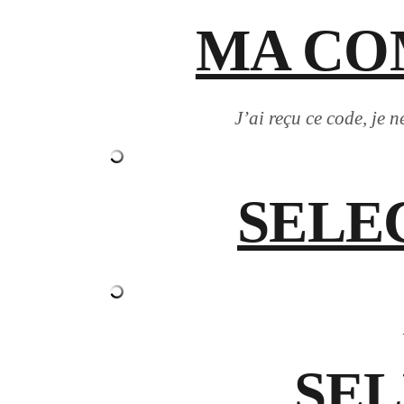
MA CO
J’ai reçu ce code, je 
SELE
SEL