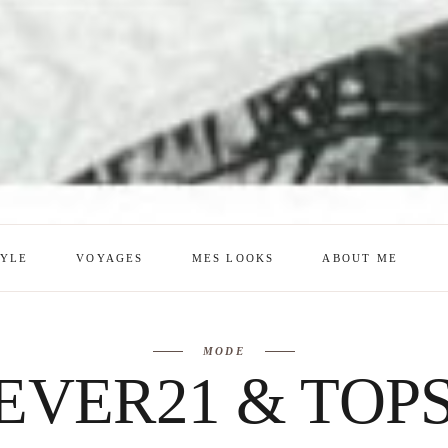
TYLE
VOYAGES
MES LOOKS
ABOUT ME
mes looks
About me
MODE
amazon shop
Galehia
EVER21 & TOP
Voilà Beauté