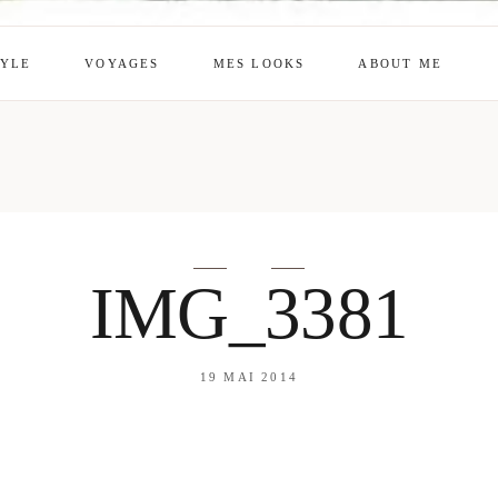
TYLE
VOYAGES
MES LOOKS
ABOUT ME
mes looks
About me
amazon shop
Galehia
Voilà Beauté
IMG_3381
19 MAI 2014