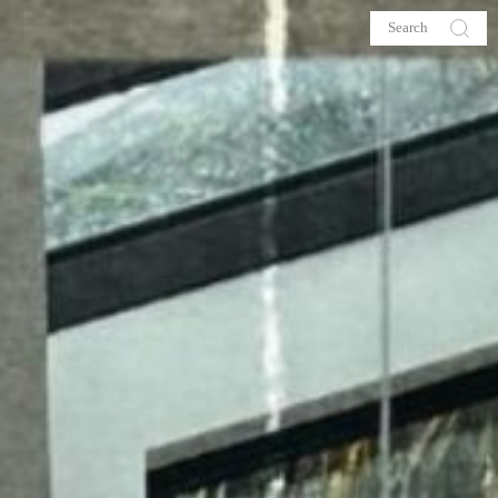
s
About me
hop
Galehia
Voilà Beauté