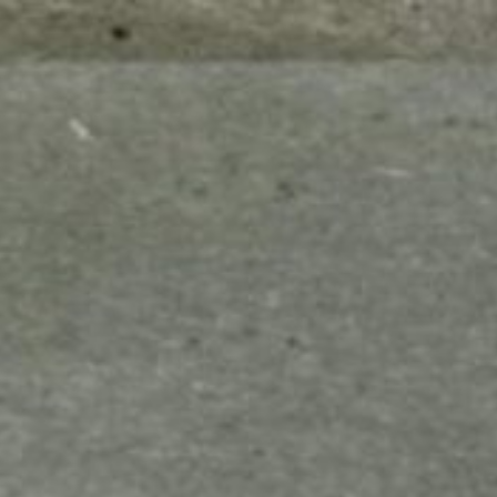
mes look
amazon s