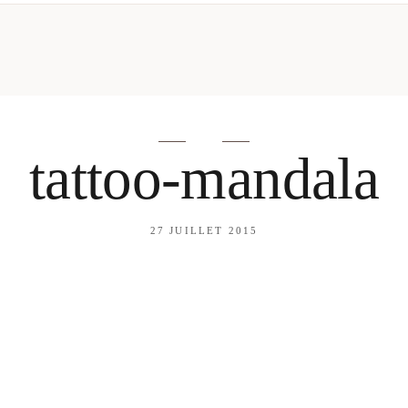
mes looks
About me
amazon shop
Galehia
Voilà Beauté
tattoo-mandala
27 JUILLET 2015