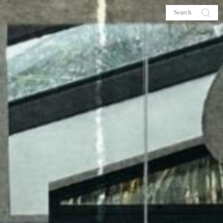
s
About me
hop
Galehia
Voilà Beauté