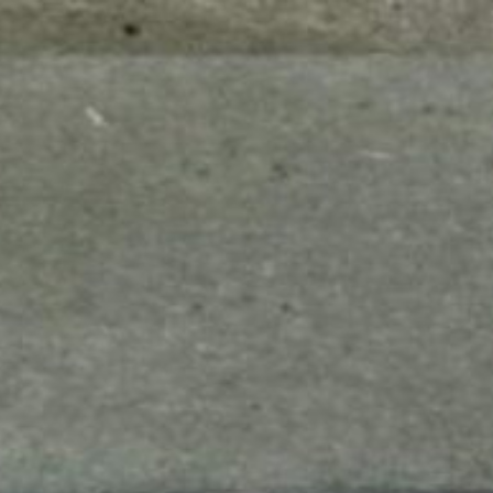
mes look
amazon s