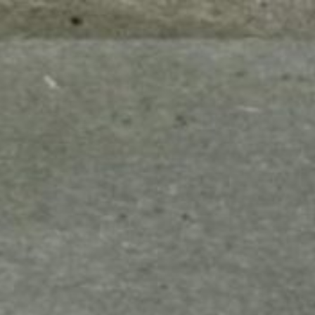
mes look
amazon s