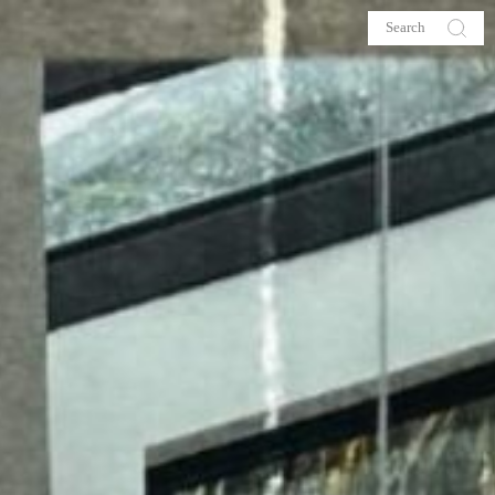
s
About me
hop
Galehia
Voilà Beauté