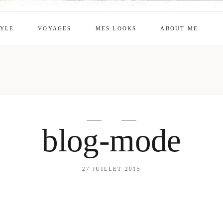
TYLE
VOYAGES
MES LOOKS
ABOUT ME
mes looks
About me
amazon shop
Galehia
Voilà Beauté
blog-mode
27 JUILLET 2015