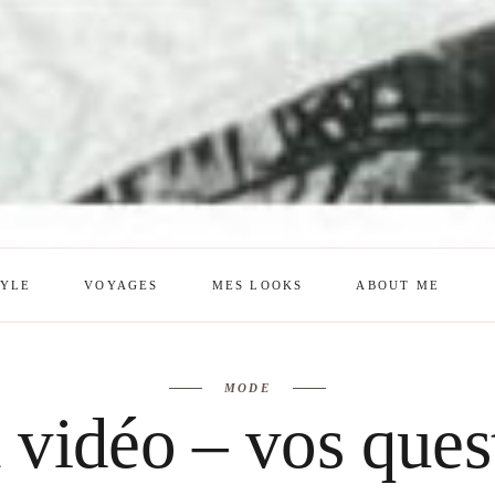
TYLE
VOYAGES
MES LOOKS
ABOUT ME
mes looks
About me
MODE
amazon shop
Galehia
vidéo – vos quest
Voilà Beauté