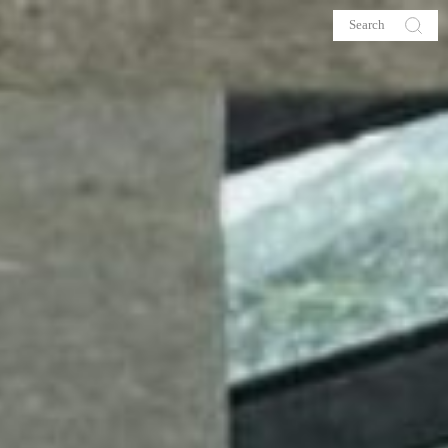
s
About me
hop
Galehia
Voilà Beauté