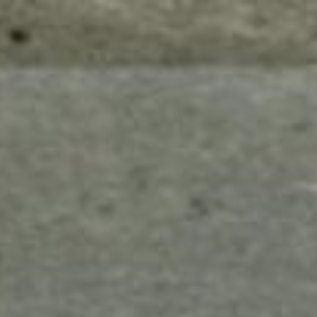
mes look
amazon s