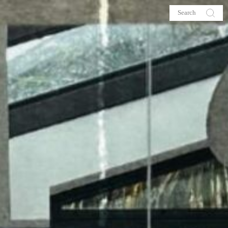
s
About me
hop
Galehia
Voilà Beauté