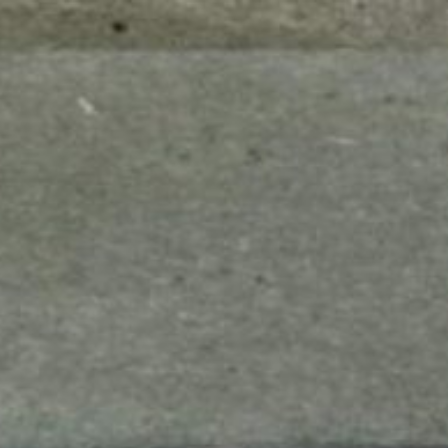
mes look
amazon s