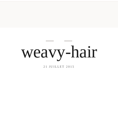
mes looks
About me
amazon shop
Galehia
Voilà Beauté
weavy-hair
21 JUILLET 2015