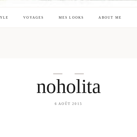
TYLE
VOYAGES
MES LOOKS
ABOUT ME
mes looks
About me
amazon shop
Galehia
Voilà Beauté
noholita
6 AOÛT 2015