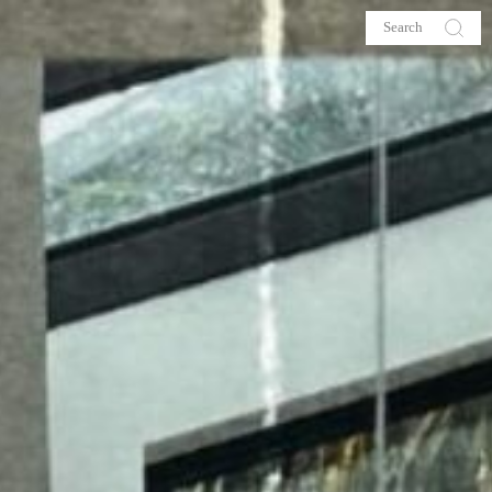
s
About me
hop
Galehia
Voilà Beauté