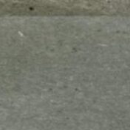
mes look
amazon s