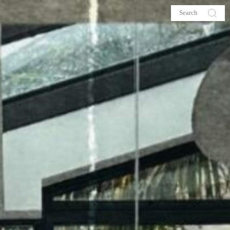
s
About me
hop
Galehia
Voilà Beauté