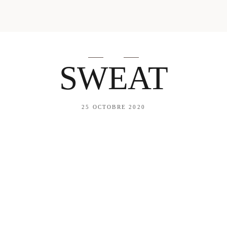
mes looks
About me
amazon shop
Galehia
Voilà Beauté
SWEAT
25 OCTOBRE 2020