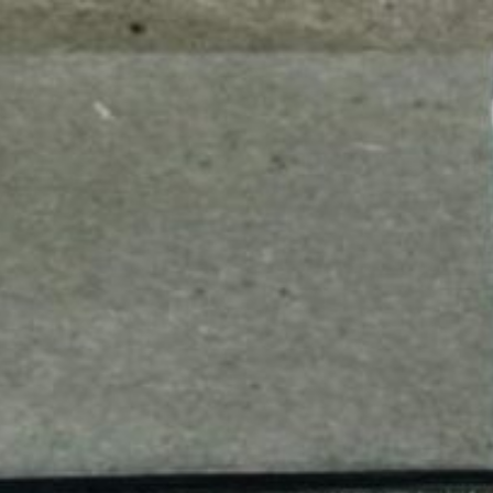
mes look
amazon s