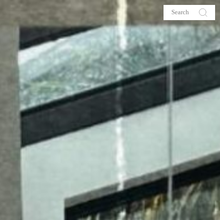
s
About me
hop
Galehia
Voilà Beauté