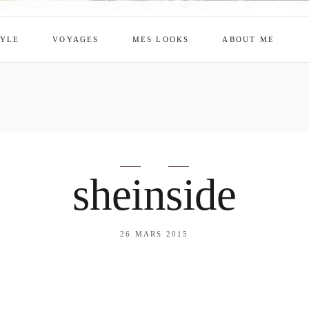
TYLE
VOYAGES
MES LOOKS
ABOUT ME
mes looks
About me
amazon shop
Galehia
Voilà Beauté
sheinside
26 MARS 2015