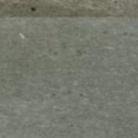
mes look
amazon s