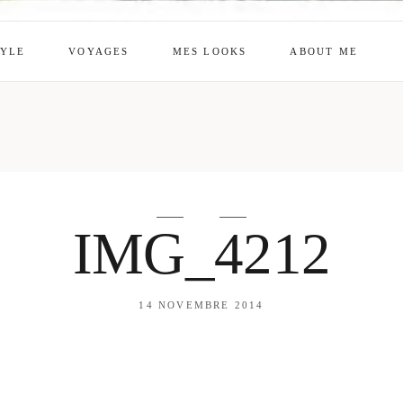
TYLE
VOYAGES
MES LOOKS
ABOUT ME
mes looks
About me
amazon shop
Galehia
Voilà Beauté
IMG_4212
14 NOVEMBRE 2014