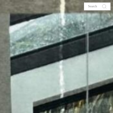
s
About me
hop
Galehia
Voilà Beauté