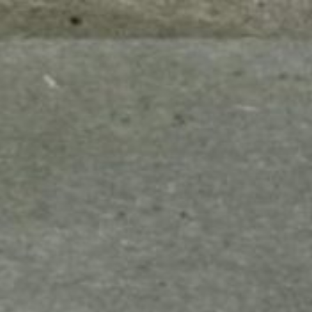
mes look
amazon s