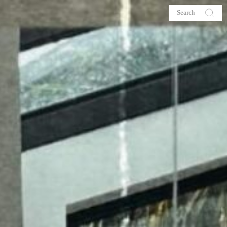
s
About me
hop
Galehia
Voilà Beauté