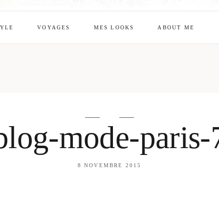
TYLE
VOYAGES
MES LOOKS
ABOUT ME
mes looks
About me
amazon shop
Galehia
Voilà Beauté
blog-mode-paris-
8 NOVEMBRE 2015