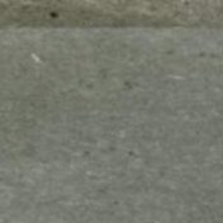
mes look
amazon s