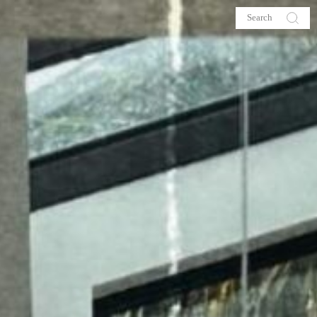
s
About me
hop
Galehia
Voilà Beauté