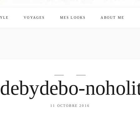
TYLE
VOYAGES
MES LOOKS
ABOUT ME
mes looks
About me
amazon shop
Galehia
Voilà Beauté
-debydebo-noholi
11 OCTOBRE 2016