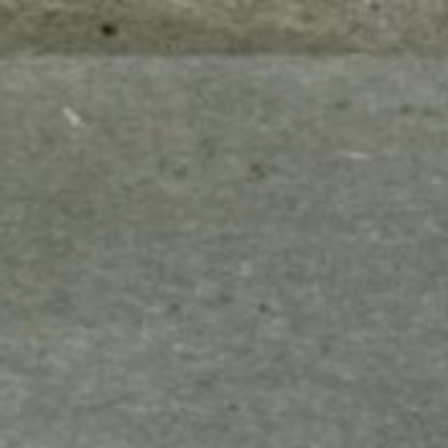
mes look
amazon s