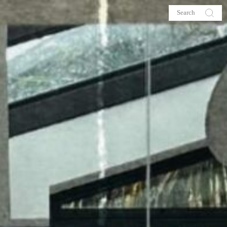
s
About me
hop
Galehia
Voilà Beauté