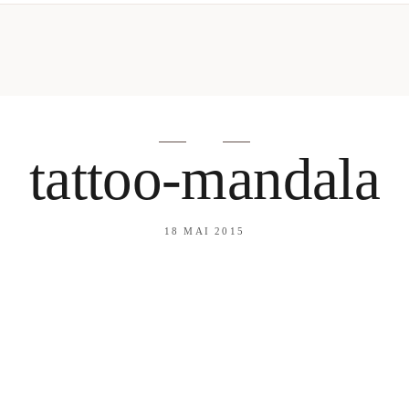
mes looks
About me
amazon shop
Galehia
Voilà Beauté
tattoo-mandala
18 MAI 2015