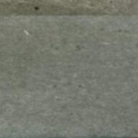
mes look
amazon s