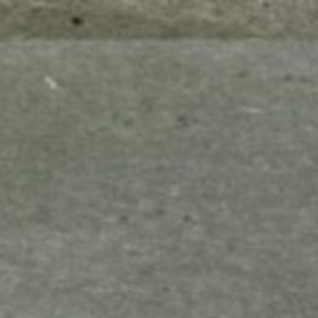
mes look
amazon s