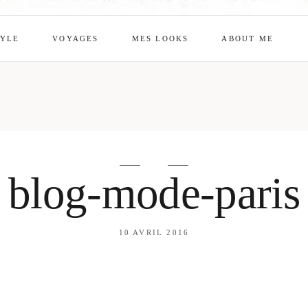
TYLE
VOYAGES
MES LOOKS
ABOUT ME
mes looks
About me
amazon shop
Galehia
Voilà Beauté
blog-mode-paris
10 AVRIL 2016