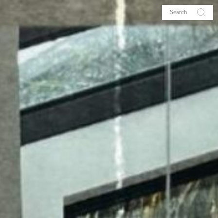
s
About me
hop
Galehia
Voilà Beauté