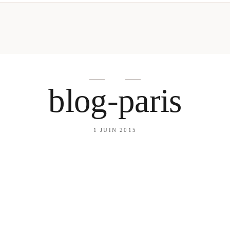
mes looks
About me
amazon shop
Galehia
Voilà Beauté
blog-paris
1 JUIN 2015