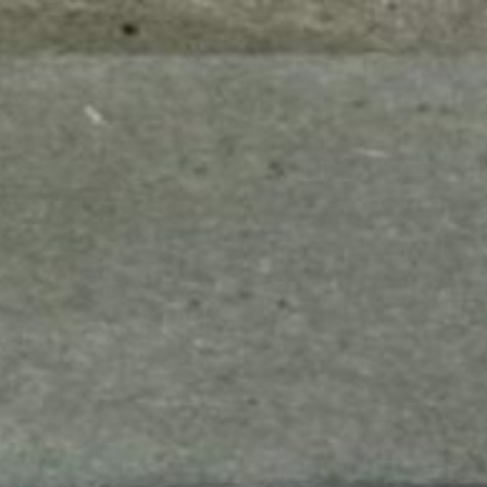
mes look
amazon s