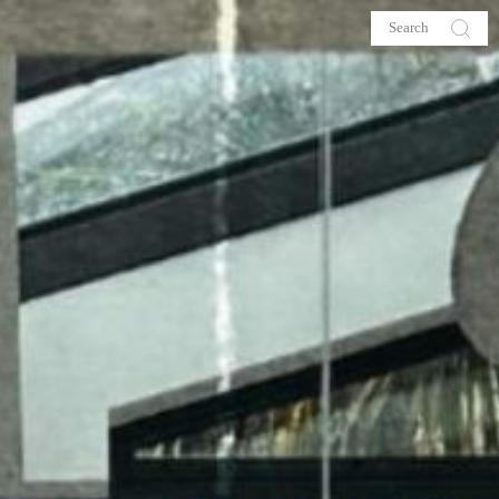
s
About me
hop
Galehia
Voilà Beauté