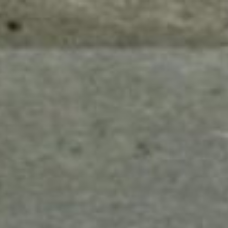
mes look
amazon s