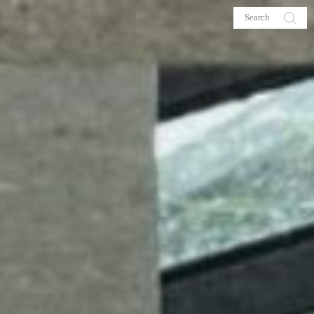
s
About me
hop
Galehia
Voilà Beauté