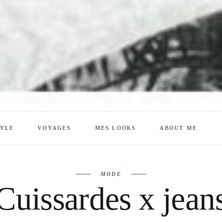
TYLE
VOYAGES
MES LOOKS
ABOUT ME
mes looks
About me
MODE
amazon shop
Galehia
 Cuissardes x jeans
Voilà Beauté