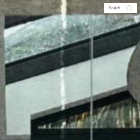
s
About me
hop
Galehia
Voilà Beauté