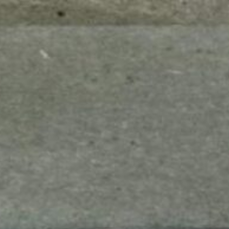
mes look
amazon s