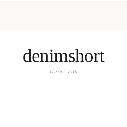
mes looks
About me
amazon shop
Galehia
Voilà Beauté
denimshort
17 AOÛT 2015