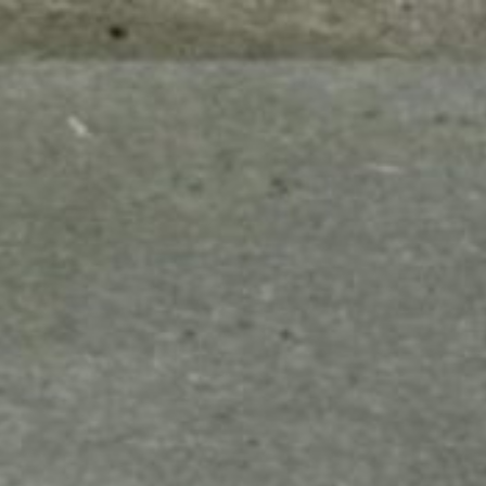
mes look
amazon s