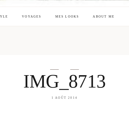
TYLE
VOYAGES
MES LOOKS
ABOUT ME
mes looks
About me
amazon shop
Galehia
Voilà Beauté
IMG_8713
1 AOÛT 2014