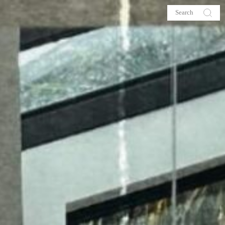
s
About me
hop
Galehia
Voilà Beauté