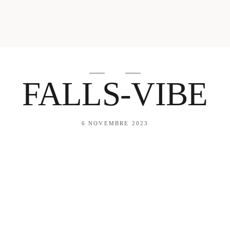
mes looks
About me
amazon shop
Galehia
Voilà Beauté
FALLS-VIBE
6 NOVEMBRE 2023