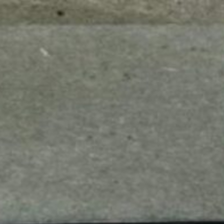
mes look
amazon s