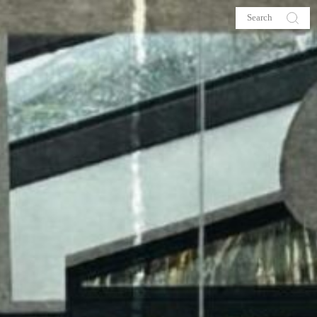
s
About me
hop
Galehia
Voilà Beauté