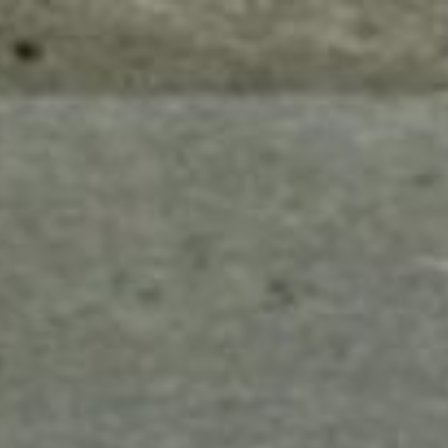
mes look
amazon s