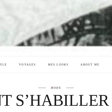
TYLE
VOYAGES
MES LOOKS
ABOUT ME
mes looks
About me
MODE
amazon shop
Galehia
 S’HABILLER
Voilà Beauté