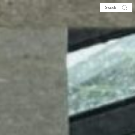
s
About me
hop
Galehia
Voilà Beauté