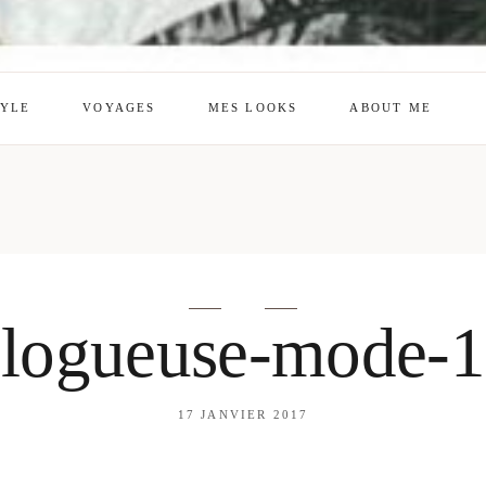
TYLE
VOYAGES
MES LOOKS
ABOUT ME
mes looks
About me
amazon shop
Galehia
Voilà Beauté
logueuse-mode-
17 JANVIER 2017