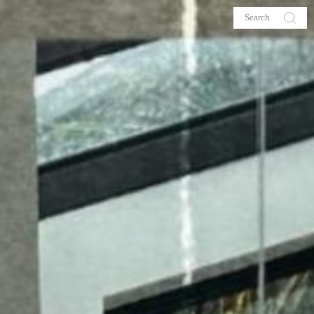
s
About me
hop
Galehia
Voilà Beauté