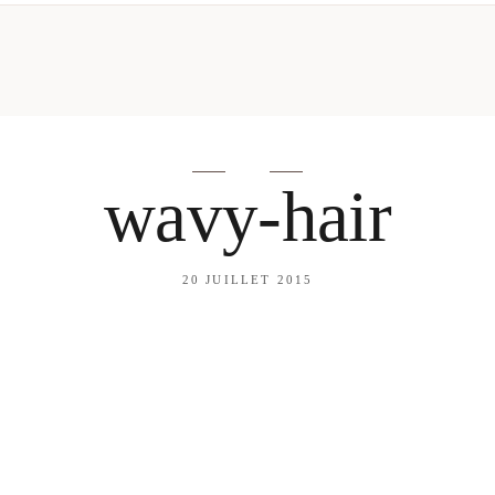
mes looks
About me
amazon shop
Galehia
Voilà Beauté
wavy-hair
20 JUILLET 2015