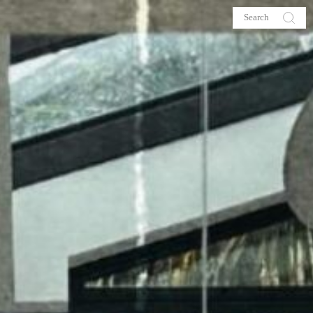
s
About me
hop
Galehia
Voilà Beauté