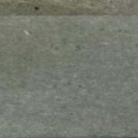
mes look
amazon s