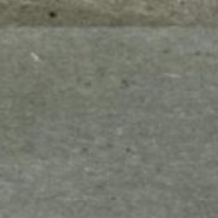
mes look
amazon s