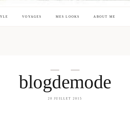
TYLE
VOYAGES
MES LOOKS
ABOUT ME
mes looks
About me
amazon shop
Galehia
Voilà Beauté
blogdemode
20 JUILLET 2015