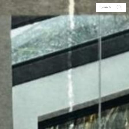
s
About me
hop
Galehia
Voilà Beauté