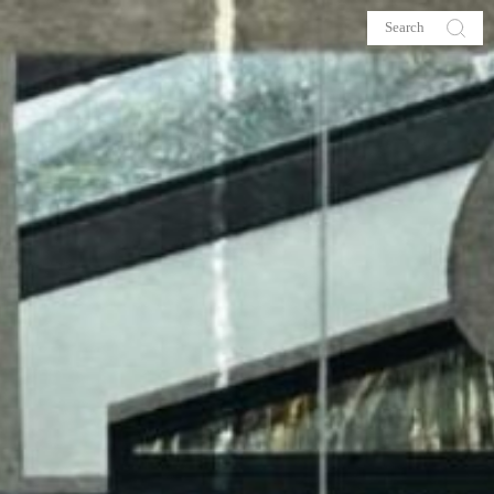
s
About me
hop
Galehia
Voilà Beauté