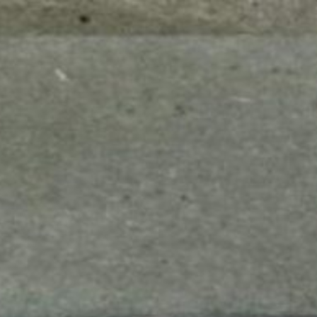
mes look
amazon s