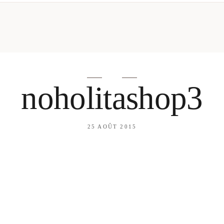
mes looks
About me
amazon shop
Galehia
Voilà Beauté
noholitashop3
25 AOÛT 2015