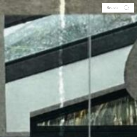
s
About me
hop
Galehia
Voilà Beauté