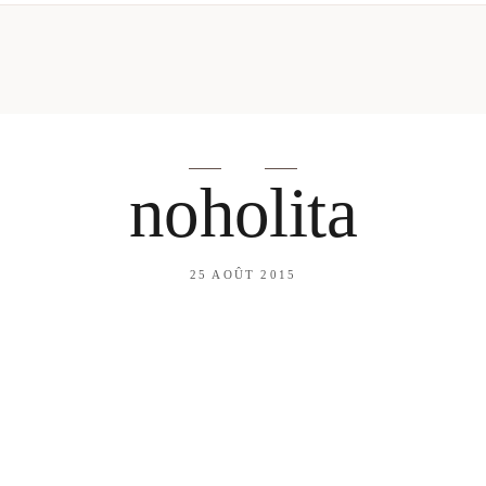
mes looks
About me
amazon shop
Galehia
Voilà Beauté
noholita
25 AOÛT 2015