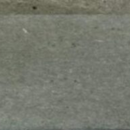
mes look
amazon s