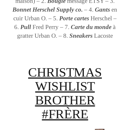
maison) – 2.
Bougie
message ETSY – 3.
Bonnet Herschel Supply co.
– 4.
Gants
en
cuir Urban O. – 5.
Porte cartes
Herschel –
6.
Pull
Fred Perry – 7.
Carte du monde
à
gratter Urban O. – 8.
Sneakers
Lacoste
CHRISTMAS
WISHLIST
BROTHER
#FRÈRE