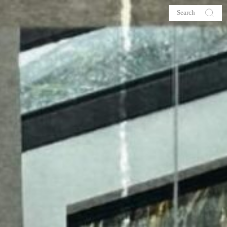
s
About me
hop
Galehia
Voilà Beauté