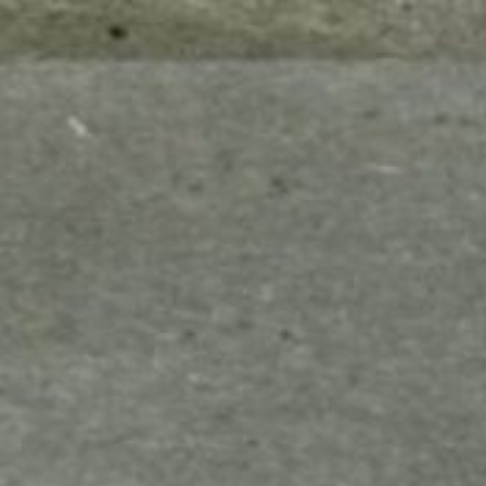
mes look
amazon s