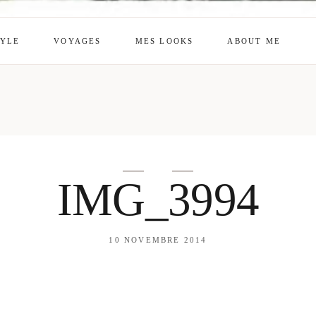
TYLE
VOYAGES
MES LOOKS
ABOUT ME
mes looks
About me
amazon shop
Galehia
Voilà Beauté
IMG_3994
10 NOVEMBRE 2014